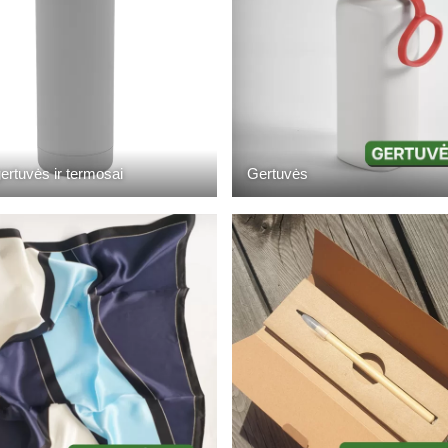
ertuvės ir termosai
Gertuvės