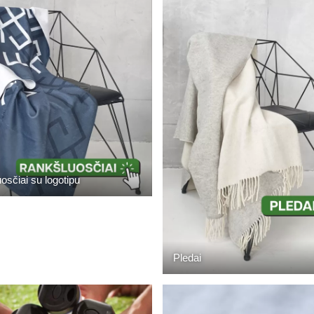
osčiai su logotipu
Pledai