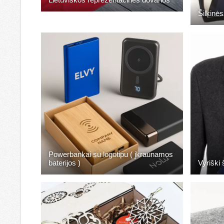
Šilkinės
Powerbankai su logotipu ( įkraunamos
baterijos )
Vyriški 