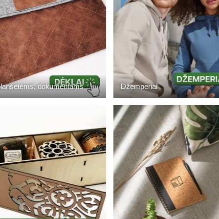
planšetėms, dokumentams
Džemperiai