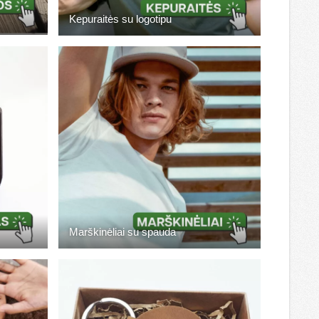
Kepuraitės su logotipu
Marškinėliai su spauda