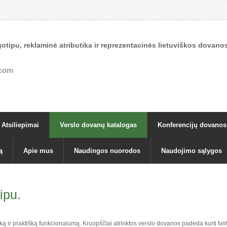
otipu, reklaminė atributika ir reprezentacinės lietuviškos dova
.com
Atsiliepimai
Verslo dovanų katalogas
Konferencijų dovanos
ą
Apie mus
Naudingos nuorodos
Naudojimo sąlygos
ipu.
tiką ir praktišką funkcionalumą. Kruopščiai atrinktos verslo dovanos padeda kurti tvir