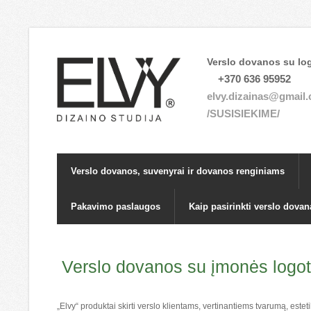
Verslo dovanos su log
+370 636 95952
elvy.dizainas@gmail
/SUSISIEKIME/
Verslo dovanos, suvenyrai ir dovanos renginiams
Pakavimo paslaugos
Kaip pasirinkti verslo dovan
Verslo dovanos su įmonės logot
„Elvy“ produktai skirti verslo klientams, vertinantiems tvarumą, este