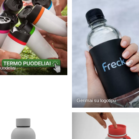
uodeliai
Gėrimai su logotipu