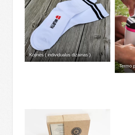
Kojinės ( individualus dizainas )
Termo p