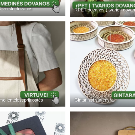
 verslo dovanos
RPET dovanos ( tvarios dovan
o lentelės, prijuostės
Gintariniai suvenyrai