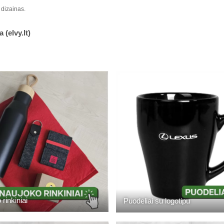
is dizainas.
 (elvy.lt)
rinkiniai
Puodeliai su logotipu