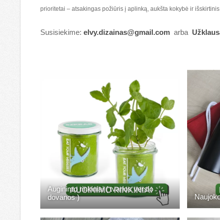
prioritetai – atsakingas požiūris į aplinką, aukšta kokybė ir išskirtin
Susisiekime:
elvy.dizainas@gmail.com
arba
Užklausa
Auginimo rinkiniai ( tvarios verslo
Naujoko 
dovanos )