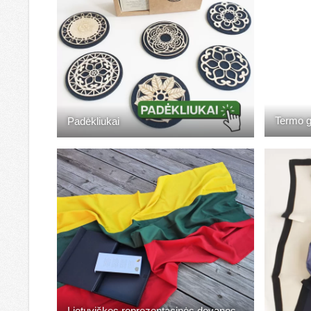
Termo g
Padėkliukai
Lietuviškos reprezentacinės dovanos