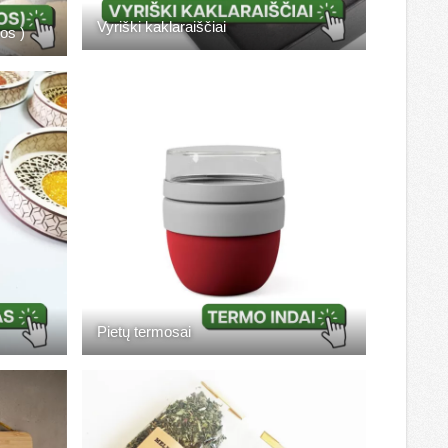
Vyriški kaklaraiščiai
os )
Pietų termosai