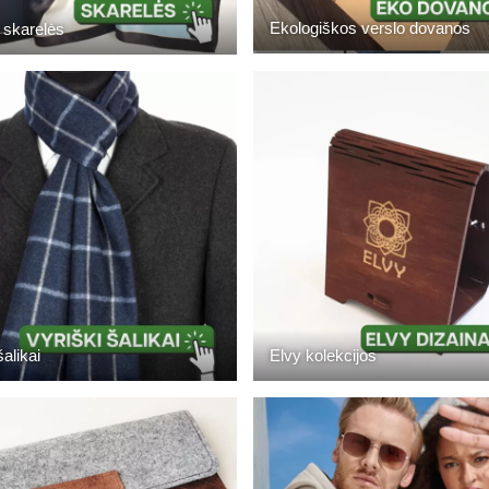
Ekologiškos verslo dovanos
 skarelės
šalikai
Elvy kolekcijos