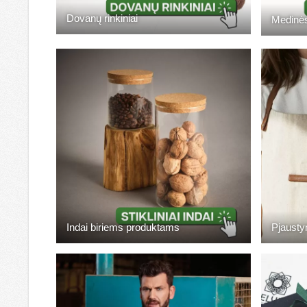
Dovanų rinkiniai
Medinės
Pjaustym
Indai biriems produktams