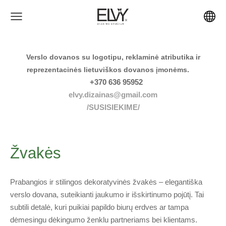
Verslo dovanos su logotipu, reklaminė atributika ir
reprezentacinės lietuviškos dovanos įmonėms.
+370 636 95952
elvy.dizainas@gmail.com
/SUSISIEKIME/
Žvakės
Prabangios ir stilingos dekoratyvinės žvakės – elegantiška
verslo dovana, suteikianti jaukumo ir išskirtinumo pojūtį. Tai
subtili detalė, kuri puikiai papildo biurų erdves ar tampa
dėmesingu dėkingumo ženklu partneriams bei klientams.