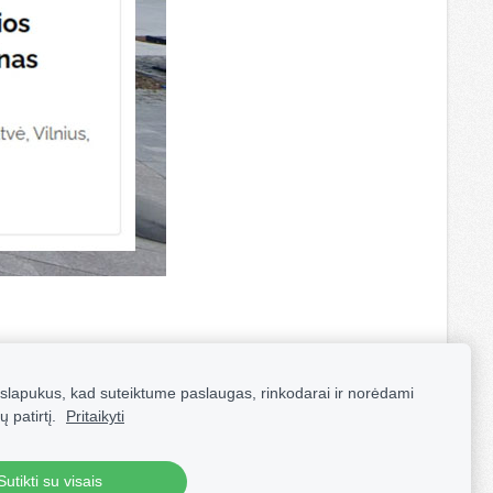
lapukus, kad suteiktume paslaugas, rinkodarai ir norėdami
ų patirtį.
Pritaikyti
Sutikti su visais