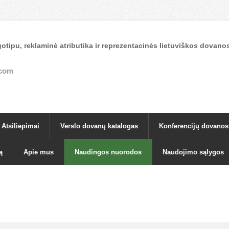
otipu, reklaminė atributika ir reprezentacinės lietuviškos dova
.com
Atsiliepimai
Verslo dovanų katalogas
Konferencijų dovanos
ą
Apie mus
Naudingos nuorodos
Naudojimo sąlygos