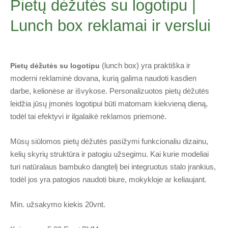
Pietų dėžutės su logotipu |
Lunch box reklamai ir verslui
(lunch box) yra praktiška ir
Pietų dėžutės su logotipu
moderni reklaminė dovana, kurią galima naudoti kasdien
darbe, kelionėse ar išvykose. Personalizuotos pietų dėžutės
leidžia jūsų įmonės logotipui būti matomam kiekvieną dieną,
todėl tai efektyvi ir ilgalaikė reklamos priemonė.
Mūsų siūlomos pietų dėžutės pasižymi funkcionaliu dizainu,
kelių skyrių struktūra ir patogiu užsegimu. Kai kurie modeliai
turi natūralaus bambuko dangtelį bei integruotus stalo įrankius,
todėl jos yra patogios naudoti biure, mokykloje ar keliaujant.
Min. užsakymo kiekis 20vnt.