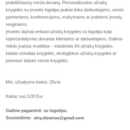
praktiškiausių verslo dovanų. Personalizuotos užrašų
knygelės su įmonės logotipu puikiai tinka darbuotojams, verslo
partneriams, konferencijoms, mokymams ar įvairiems įmonių
renginiams.
Įmonės dažnai renkasi užrašų knygeles su logotipu kaip
reprezentatyvias dovanas klientams ar darbuotojams. Galima
rinktis įvairius modelius – klasikinės A5 užrašų knygelės,
kietais viršeliais knygelės, ekologiškos užrašų knygelės ar
premium klasės verslo knygelės.
Min. užsakymo kiekis: 25vnt.
Kaina: nuo 3,00 Eur
Galime pagaminti su logotipu.
Susisiekime:
elvy.dizainas@gmail.com