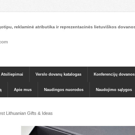
otipu, reklaminė atributika ir reprezentacinės lietuviškos dova
.com
Atsiliepimai
Verslo dovanų katalogas
Konferencijų dovanos
ą
Apie mus
Naudingos nuorodos
Naudojimo sąlygos
st Lithuanian Gifts & Ideas