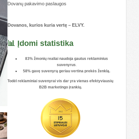
Dovanų pakavimo paslaugos
Dovanos, kurios kuria vertę – ELVY.
📊 Įdomi statistika
83% žmonių realiai naudoja gautus reklaminius
suvenyrus
.
58% gavę suvenyrą geriau vertina prekės ženklą.
Todėl reklaminiai suvenyrai vis dar yra vienas
efektyviausių
B2B marketingo įrankių
.