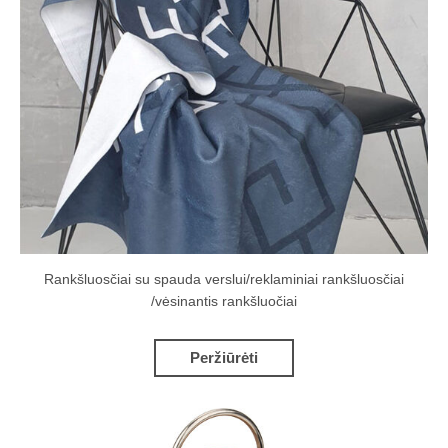
Rankšluosčiai su spauda verslui/reklaminiai rankšluosčiai
/vėsinantis rankšluočiai
Peržiūrėti