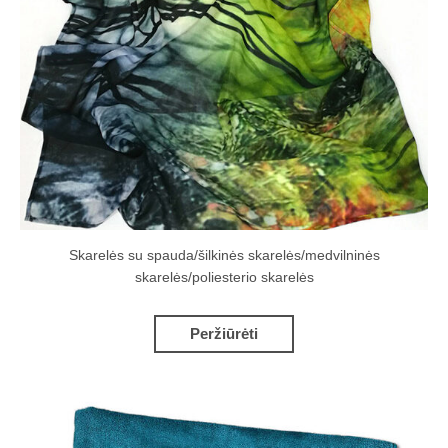
Skarelės su spauda/šilkinės skarelės/medvilninės
skarelės/poliesterio skarelės
Peržiūrėti