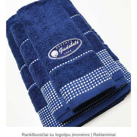
Rankšluosčiai su logotipu įmonėms | Reklaminiai