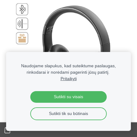
Naudojame slapukus, kad suteiktume paslaugas,
rinkodarai ir norėdami pagerinti jūsų patirtį.
Pritaikyti
Sutikti su visais
Sutikti tik su būtinais
Technologinės verslo dovanos su logotipu | Reklaminė
elektronika