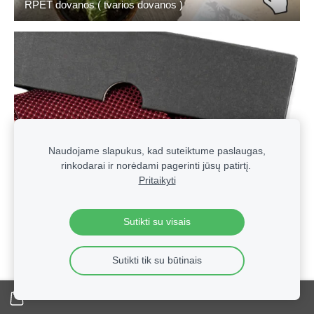
RPET dovanos ( tvarios dovanos )
Naudojame slapukus, kad suteiktume paslaugas,
rinkodarai ir norėdami pagerinti jūsų patirtį.
Pritaikyti
Sutikti su visais
Sutikti tik su būtinais
Vyriški kaklaraiščiai