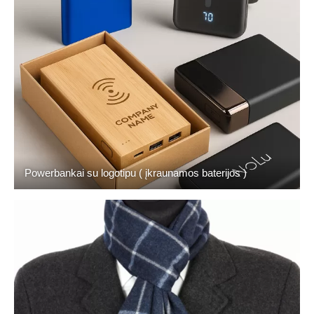
Powerbankai su logotipu ( įkraunamos baterijos )