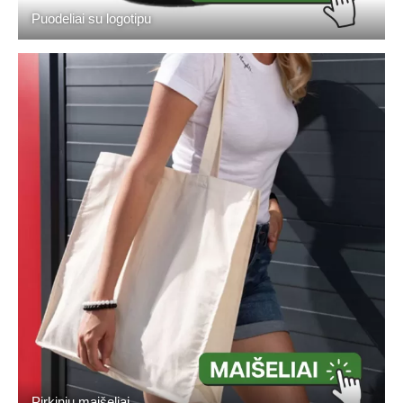
Puodeliai su logotipu
Pirkinių maišeliai