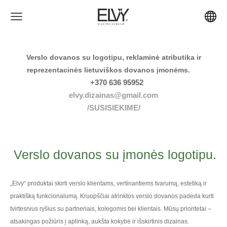
Verslo dovanos su logotipu, reklaminė atributika ir
reprezentacinės lietuviškos dovanos įmonėms.
+370 636 95952
elvy.dizainas@gmail.com
/SUSISIEKIME/
Verslo dovanos su įmonės logotipu.
„Elvy“ produktai skirti verslo klientams, vertinantiems tvarumą, estetiką ir
praktišką funkcionalumą. Kruopščiai atrinktos verslo dovanos padeda kurti
tvirtesnius ryšius su partneriais, kolegomis bei klientais. Mūsų prioritetai –
atsakingas požiūris į aplinką, aukšta kokybė ir išskirtinis dizainas.