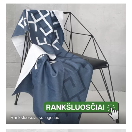
Rankšluosčiai su logotipu