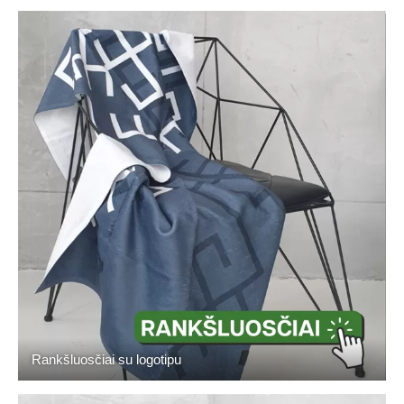
Rankšluosčiai su logotipu