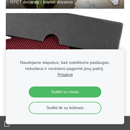
RPET dovanos ( tvarios dovanos )
Naudojame slapukus, kad suteiktume paslaugas,
rinkodarai ir norėdami pagerinti jūsų patirtį.
Pritaikyti
Sutikti su visais
Sutikti tik su būtinais
Vyriški kaklaraiščiai