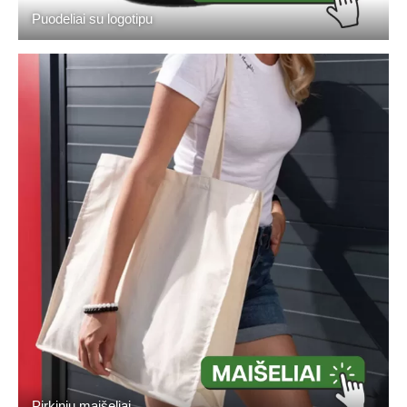
Puodeliai su logotipu
Pirkinių maišeliai