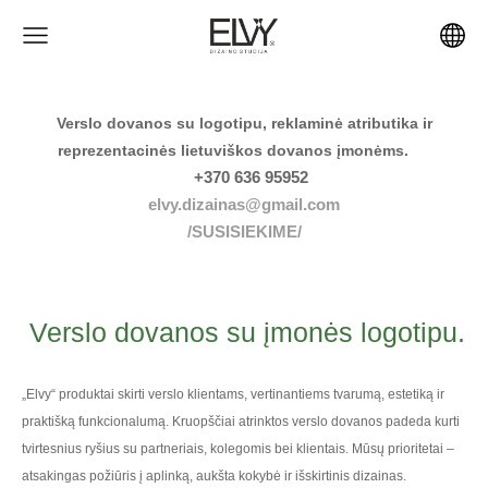
Verslo dovanos su logotipu, reklaminė atributika ir
reprezentacinės lietuviškos dovanos įmonėms.
+370 636 95952
elvy.dizainas@gmail.com
/SUSISIEKIME/
Verslo dovanos su įmonės logotipu.
„Elvy“ produktai skirti verslo klientams, vertinantiems tvarumą, estetiką ir
praktišką funkcionalumą. Kruopščiai atrinktos verslo dovanos padeda kurti
tvirtesnius ryšius su partneriais, kolegomis bei klientais. Mūsų prioritetai –
atsakingas požiūris į aplinką, aukšta kokybė ir išskirtinis dizainas.