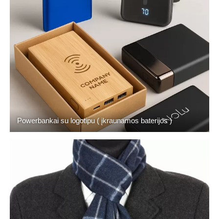
Powerbankai su logotipu ( įkraunamos baterijos )