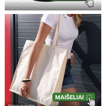
Puodeliai su logotipu
Pirkinių maišeliai