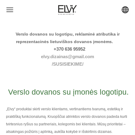
Verslo dovanos su logotipu, reklaminė atributika ir
reprezentacinės lietuviškos dovanos įmonėms.
+370 636 95952
elvy.dizainas@gmail.com
/SUSISIEKIME/
Verslo dovanos su įmonės logotipu.
„Elvy“ produktai skirti verslo klientams, vertinantiems tvarumą, estetiką ir
praktišką funkcionalumą. Kruopščiai atrinktos verslo dovanos padeda kurti
tvirtesnius ryšius su partneriais, kolegomis bei klientais. Mūsų prioritetai –
atsakingas požiūris į aplinką, aukšta kokybė ir išskirtinis dizainas.