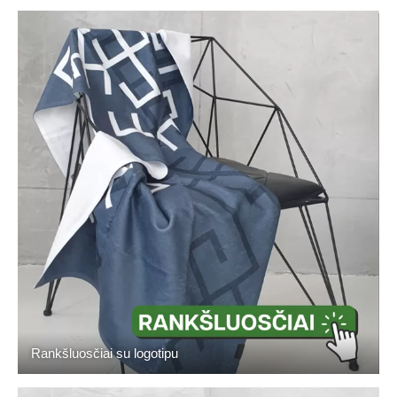
Rankšluosčiai su logotipu