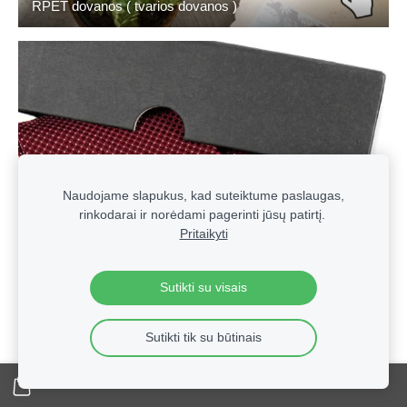
RPET dovanos ( tvarios dovanos )
Naudojame slapukus, kad suteiktume paslaugas,
rinkodarai ir norėdami pagerinti jūsų patirtį.
Pritaikyti
Sutikti su visais
Sutikti tik su būtinais
Vyriški kaklaraiščiai