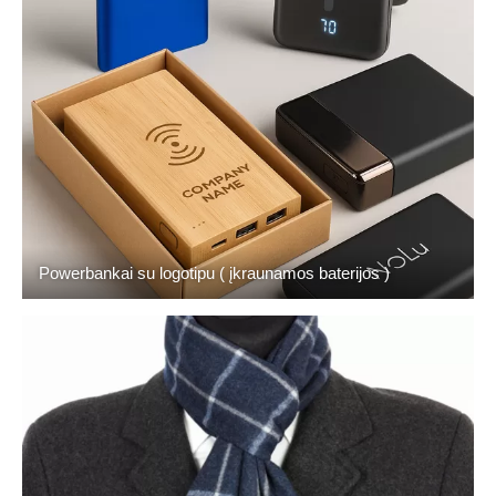
Powerbankai su logotipu ( įkraunamos baterijos )