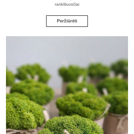
rankšluosčiai
Peržiūrėti