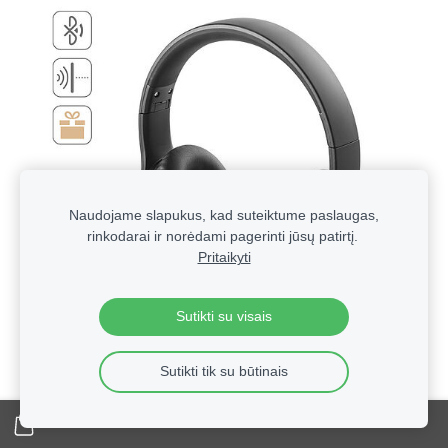
Naudojame slapukus, kad suteiktume paslaugas,
rinkodarai ir norėdami pagerinti jūsų patirtį.
Pritaikyti
Sutikti su visais
Sutikti tik su būtinais
Technologinės verslo dovanos su logotipu | Reklaminė
elektronika