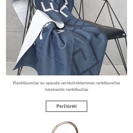
Rankšluosčiai su spauda verslui/reklaminiai rankšluosčiai
/vėsinantis rankšluočiai
Peržiūrėti