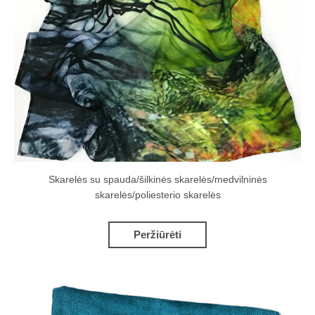
Skarelės su spauda/šilkinės skarelės/medvilninės
skarelės/poliesterio skarelės
Peržiūrėti