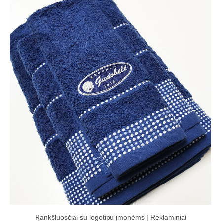
Rankšluosčiai su logotipu įmonėms | Reklaminiai